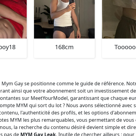
boy18
168cm
Tooooo
Mym Gay se positionne comme le guide de référence. Notre 
rant ainsi que votre abonnement soit un investissement de
 montantes sur MeetYourModel, garantissant que chaque eu
 compte MYM qui sort du lot ? Nous avons sélectionné ave
e contenu, l'authenticité des profils, et les options d'abon
ptes MYM les plus remarquables, vous permettant de vous 
nous, la recherche du contenu désiré devient simple et direc
ns pas de
MYM Gay Leak
. Inutile de chercher ailleurs : p