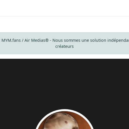
ec MYM.fans / Air Medias® - Nous sommes une solution indépendan
créateurs