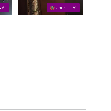
 AI
🔞 Undress AI