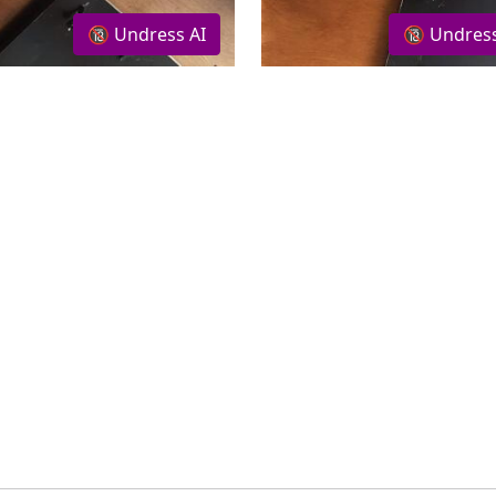
🔞 Undress AI
🔞 Undress