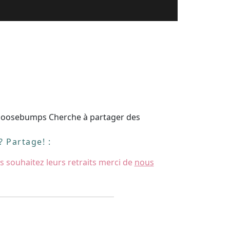
 goosebumps Cherche à partager des
 Partage! :
s souhaitez leurs retraits merci de
nous