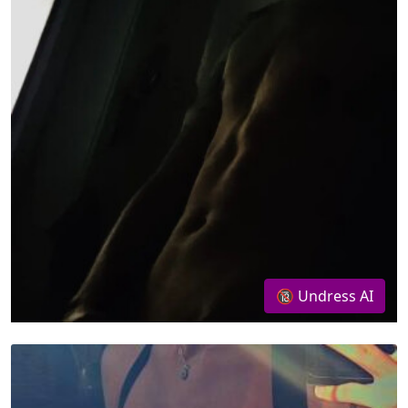
🔞 Undress AI