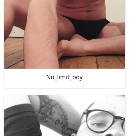
No_limit_boy