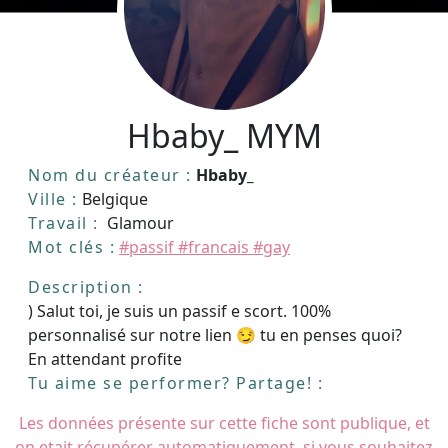
Hbaby_ MYM
Nom du créateur :
Hbaby_
Ville :
Belgique
Travail :
Glamour
Mot clés :
#passif #francais #gay
Description :
) Salut toi, je suis un passif e scort. 100%
personnalisé sur notre lien 😏 tu en penses quoi?
En attendant profite
Tu aime se performer? Partage! :
Les données présente sur cette fiche sont publique, et
on etait récupérer automatiquement, si vous souhaitez